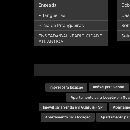
Enseada
Cob
Pitangueiras
Cas
Praia de Pitangueiras
Sob
ENSEADA/BALNEARIO CIDADE
Sal
ATLÂNTICA
Imóvel
para
venda
Imóvel
para
locação
Apartamento
para
locação
em
Gua
Imóvel
para
venda
em
Guarujá - SP
Apartame
Apartamento
para
locação
Apartamento
pa