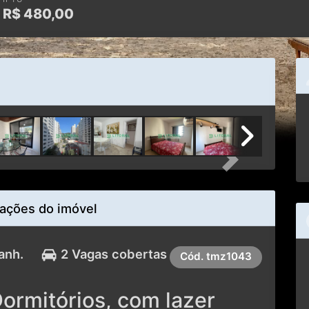
R$
480,00
Next
ações do imóvel
anh.
2 Vagas cobertas
Cód.
tmz1043
ormitórios, com lazer