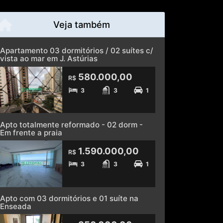
Veja também
Apartamento 03 dormitórios / 02 suítes c/
vista ao mar em J. Astúrias
580.000,00
R$
3
3
1
Apto totalmente reformado - 02 dorm -
Em frente a praia
1.590.000,00
R$
3
3
1
Apto com 03 dormitórios e 01 suíte na
Enseada