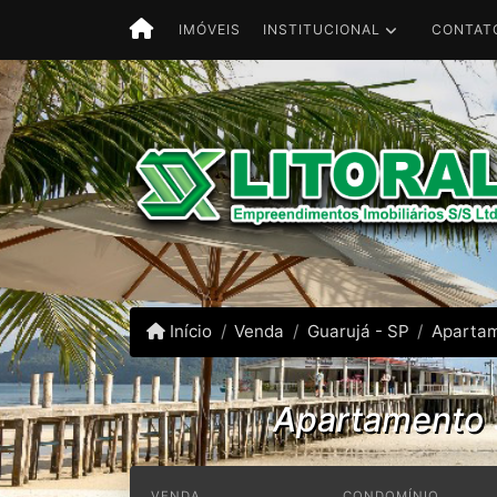
INSTITUCIONAL
CONTAT
IMÓVEIS
Início
Venda
Guarujá - SP
Aparta
Apartamento 3
VENDA
CONDOMÍNIO