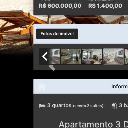
R$
600.000,00
R$
1.400,00
Fotos do imóvel
Previous
Inform
3 quartos
3 b
(sendo 2 suítes)
Apartamento 3 D