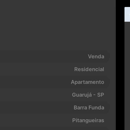
Venda
Residencial
Apartamento
Guarujá - SP
Barra Funda
Pitangueiras