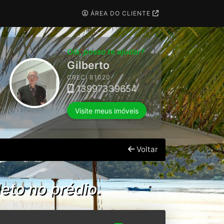
ÁREA DO CLIENTE
Olá, posso te ajudar?
Tharsila
CRECI 196878
(13) 98113-4493
Visite meus imóveis
Voltar
eto no prédio.