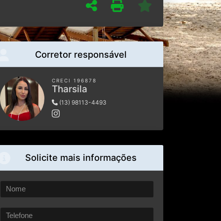
Corretor responsável
CRECI 196878
Tharsila
(13) 98113-4493
Solicite mais informações