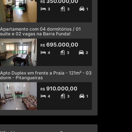
350.000,00
R$
3
3
1
Apartamento com 04 dormitórios / 01
suíte e 02 vagas na Barra Funda!
695.000,00
R$
4
3
2
Apto Duplex em frente a Praia - 121m² - 03
dorm - Pitangueiras
910.000,00
R$
4
3
1