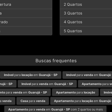
ertura
2 Quartos
a
3 Quartos
rado
4 Quartos
a
5 Quartos
Buscas frequentes
Imóvel
para
locação
em
Guarujá - SP
Imóvel
para
venda
em
Guarujá 
rujá - SP
Imóvel
para
venda
em
Guarujá - SP
Apartamento
para
v
nto
para
venda
em
Guarujá - SP
Apartamento
para
locação
Imóve
ra
venda
Casa
para
venda
Apartamento
para
locação
em
Guarujá 
Apartamento
para
venda
em
Guarujá - SP
com 2 quartos ou mais