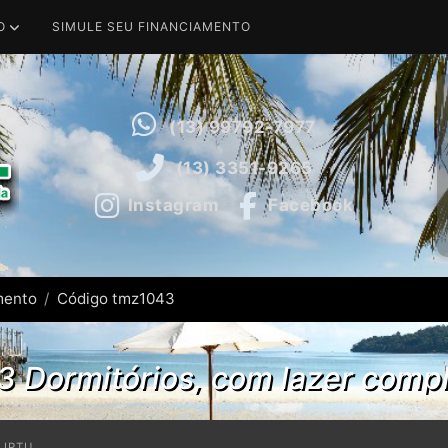
O
SIMULE SEU FINANCIAMENTO
(13) 99792-7977
(13) 3351-9265
Instagram
Facebook
mento
Código tmz1043
 Dormitórios, com lazer compl
IPTU