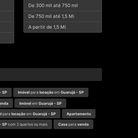
De 300 mil até 750 mil
De 750 mil até 1,5 Mi
A partir de 1,5 Mi
- SP
Imóvel
para
locação
em
Guarujá - SP
enda
Imóvel
em
Guarujá - SP
l
para
locação
em
Guarujá - SP
Apartamento
- SP
com 2 quartos ou mais
Casa
para
venda