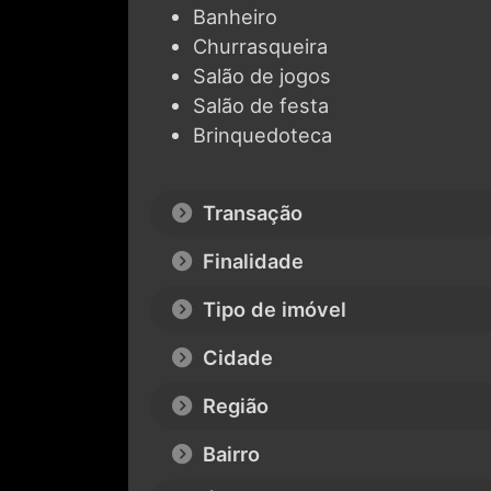
Banheiro
Churrasqueira
Salão de jogos
Salão de festa
Brinquedoteca
Transação
Finalidade
Tipo de imóvel
Cidade
Região
Bairro