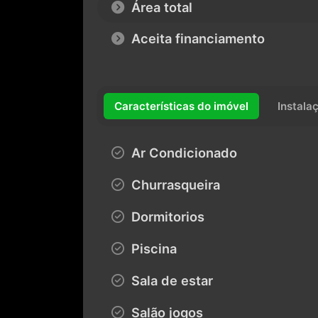
Área total
Aceita financiamento
Características do imóvel
Instala
Ar Condicionado
Churrasqueira
Dormitorios
Piscina
Sala de estar
Salão jogos