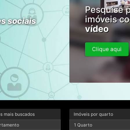
Pesquise 
imóveis c
s sociais
vídeo
Clique aqui
os mais buscados
Imóveis por quarto
rtamento
1 Quarto