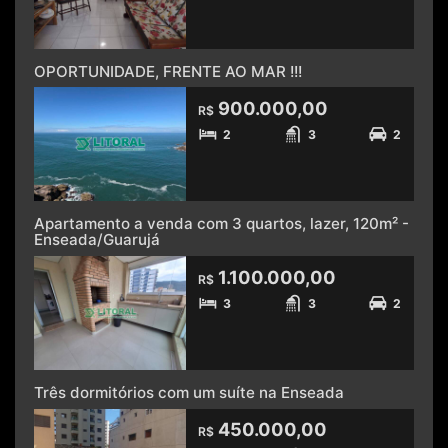
OPORTUNIDADE, FRENTE AO MAR !!!
900.000,00
R$
2
3
2
Apartamento a venda com 3 quartos, lazer, 120m² -
Enseada/Guarujá
1.100.000,00
R$
3
3
2
Três dormitórios com um suíte na Enseada
450.000,00
R$