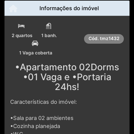
Informações do imóvel
2 quartos
1 banh.
Cód.
tmz1432
1 Vaga coberta
•Apartamento 02Dorms
•01 Vaga e •Portaria
24hs!
Características do imóvel:
•Sala para 02 ambientes
•Cozinha planejada