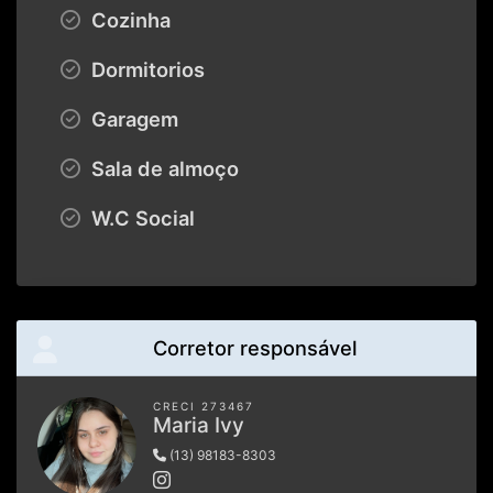
Cozinha
Dormitorios
Garagem
Sala de almoço
W.C Social
Corretor responsável
CRECI 273467
Maria Ivy
(13) 98183-8303