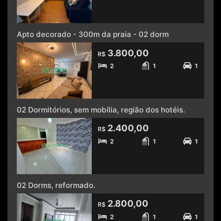
Apto decorado - 300m da praia - 02 dorm
3.800,00
R$
2
1
1
02 Dormitórios, sem mobília, região dos hotéis.
2.400,00
R$
2
1
1
02 Dorms, reformado.
2.800,00
R$
2
1
1