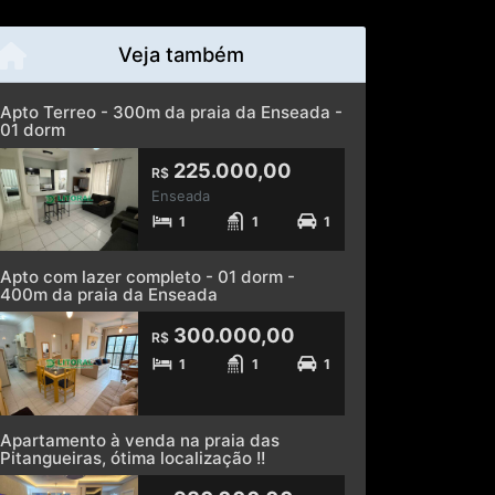
Veja também
Apto Terreo - 300m da praia da Enseada -
01 dorm
225.000,00
R$
Enseada
1
1
1
Apto com lazer completo - 01 dorm -
400m da praia da Enseada
300.000,00
R$
1
1
1
Apartamento à venda na praia das
Pitangueiras, ótima localização !!