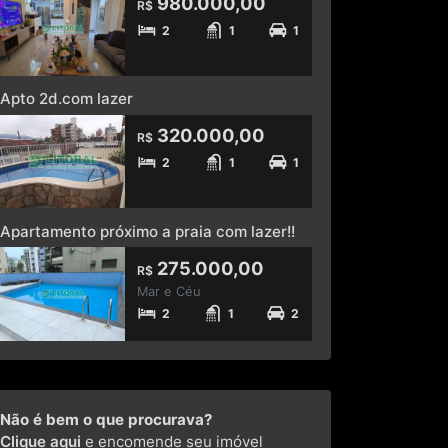
980.000,00
R$
2
1
1
Apto 2d.com lazer
320.000,00
R$
2
1
1
Apartamento próximo a praia com lazer!!
275.000,00
R$
Mar e Céu
2
1
2
Não é bem o que procurava?
Clique aqui
e encomende seu imóvel