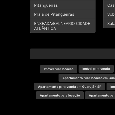
Pitangueiras
Cas
Praia de Pitangueiras
Sob
ENSEADA/BALNEARIO CIDADE
Sal
ATLÂNTICA
Imóvel
para
venda
Imóvel
para
locação
Apartamento
para
locação
em
Gua
Apartamento
para
venda
em
Guarujá - SP
Im
Apartamento
para
locação
Apartamento
pa