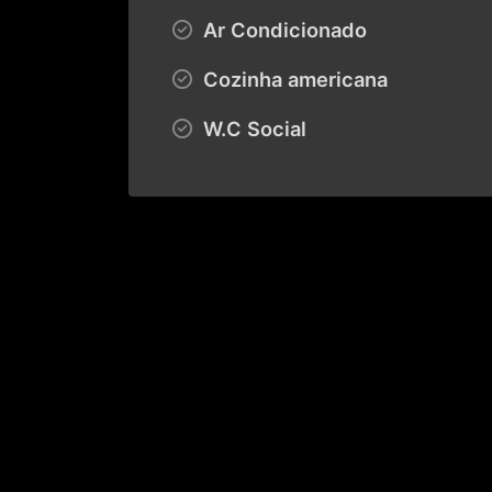
Ar Condicionado
Cozinha americana
W.C Social