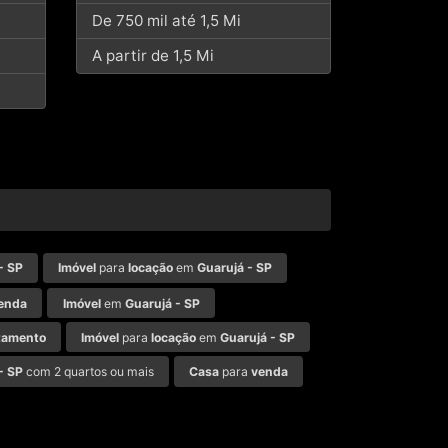
De 750 mil até 1,5 Mi
A partir de 1,5 Mi
- SP
Imóvel
para
locação
em
Guarujá - SP
enda
Imóvel
em
Guarujá - SP
tamento
Imóvel
para
locação
em
Guarujá - SP
- SP
com 2 quartos ou mais
Casa
para
venda