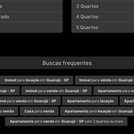
a
3 Quartos
rado
4 Quartos
a
5 Quartos
Buscas frequentes
Imóvel
para
locação
em
Guarujá - SP
Imóvel
para
venda
em
Guarujá 
rujá - SP
Imóvel
para
venda
em
Guarujá - SP
Apartamento
para
v
óvel
para
venda
em
Guarujá - SP
Apartamento
para
locação
Apar
ra
venda
Casa
para
venda
Apartamento
para
locação
em
Guarujá 
Apartamento
para
venda
em
Guarujá - SP
com 2 quartos ou mais