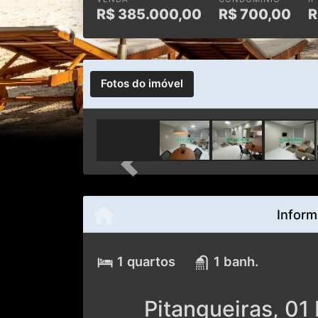
R$
385.000,00
R$
700,00
R
Fotos do imóvel
Previous
Inform
1 quartos
1 banh.
Pitangueiras, 01 