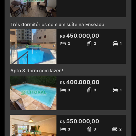
Três dormitórios com um suíte na Enseada
450.000,00
R$
3
3
1
Apto 3 dorm.com lazer !
400.000,00
R$
3
3
1
550.000,00
R$
3
3
2