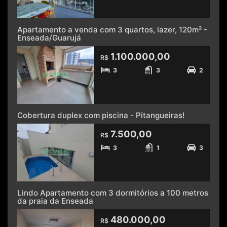
Apartamento a venda com 3 quartos, lazer, 120m² -
Enseada/Guarujá
1.100.000,00
R$
3
3
2
Cobertura duplex com piscina - Pitangueiras!
7.500,00
R$
3
1
3
Lindo Apartamento com 3 dormitórios a 100 metros
da praia da Enseada
480.000,00
R$