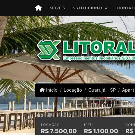
INSTITUCIONAL
CONTAT
IMÓVEIS
Início
Locação
Guarujá - SP
Apar
LOCAÇÃO
IPTU
CON
R$
7.500,00
R$
1.100,00
R$