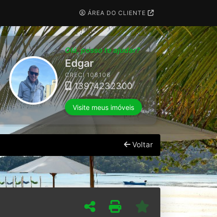
ÁREA DO CLIENTE
Olá, posso te ajudar?
Sandra
CRECI 166291
Visite meus imóveis
Voltar