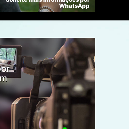
por
om