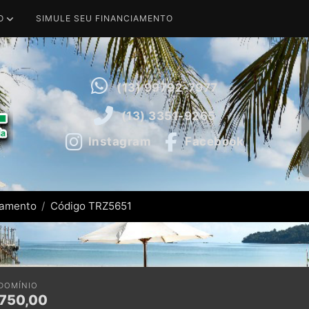
O
SIMULE SEU FINANCIAMENTO
(13) 99792-7977
(13) 3351-9265
Instagram
Facebook
tamento
Código TRZ5651
DOMÍNIO
750,00