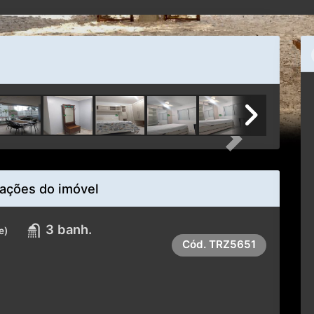
Next
ações do imóvel
3 banh.
e)
Cód.
TRZ5651