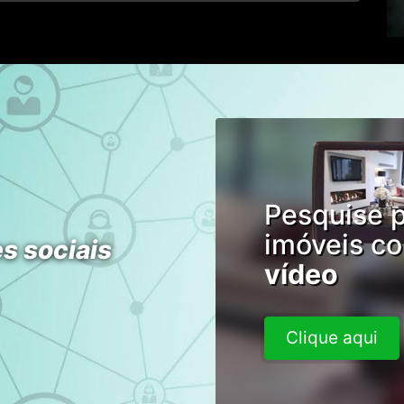
Pesquise 
imóveis c
s sociais
vídeo
Clique aqui