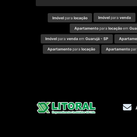
Imóvel
para
venda
Imóvel
para
locação
Apartamento
para
locação
em
Gua
Imóvel
para
venda
em
Guarujá - SP
Apartame
Apartamento
para
locação
Apartamento
pa
Avenida Dom Pedro I, 1.556, Ao lado do ba