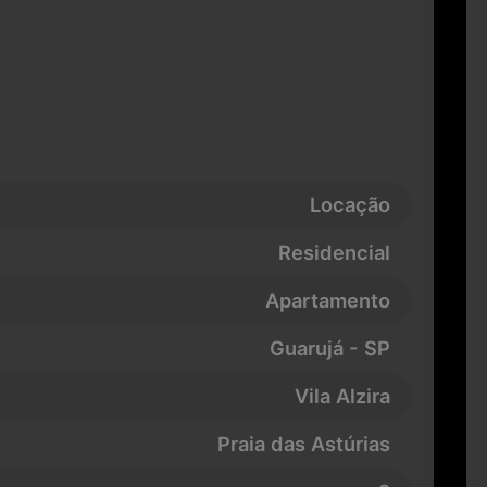
Locação
Residencial
Apartamento
Guarujá - SP
Vila Alzira
Praia das Astúrias
2