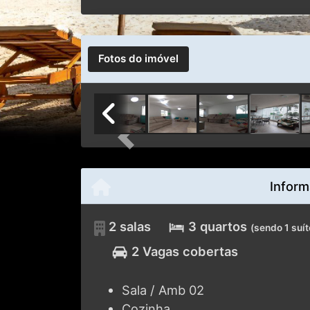
Fotos do imóvel
Previous
Inform
2 salas
3 quartos
(sendo 1 suít
2 Vagas cobertas
Sala / Amb 02
Cozinha
Área de Serviço