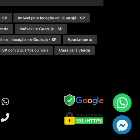
- SP
Imóvel
para
locação
em
Guarujá - SP
enda
Imóvel
em
Guarujá - SP
l
para
locação
em
Guarujá - SP
Apartamento
- SP
com 2 quartos ou mais
Casa
para
venda
Política de privacidade
Desenvolvido por CODE 49