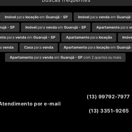
Imóvel
para
locação
em
Guarujá - SP
Imóvel
para
venda
em
Guarujá 
rujá - SP
Imóvel
para
venda
em
Guarujá - SP
Apartamento
para
v
nto
para
venda
em
Guarujá - SP
Apartamento
para
locação
Imóve
ra
venda
Casa
para
venda
Apartamento
para
locação
em
Guarujá 
Apartamento
para
venda
em
Guarujá - SP
com 2 quartos ou mais
(13) 99792-7977
Atendimento por e-mail
(13) 3351-9265
nco Itaú, Praia da Enseada, Guarujá, SP