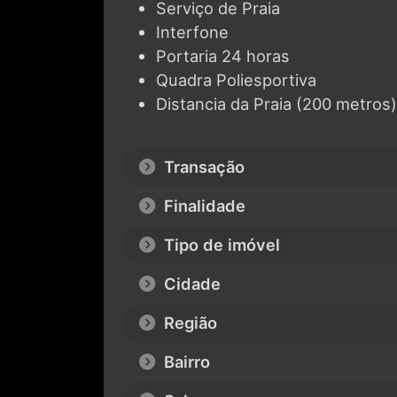
Interfone
Portaria 24 horas
Quadra Poliesportiva
Distancia da Praia (200 metros)
Transação
Finalidade
Tipo de imóvel
Cidade
Região
Bairro
Salas