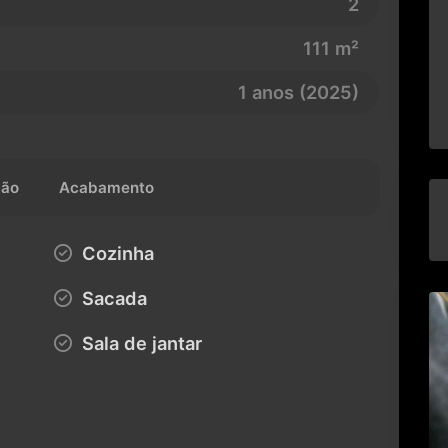
111 m²
1 anos (2025)
ção
Acabamento
Cozinha
Sacada
Sala de jantar