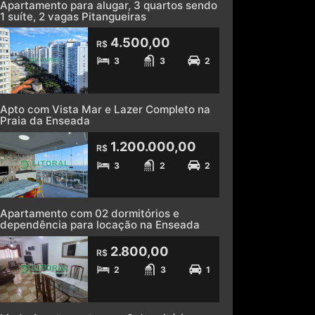
4.500,00
R$
3
3
2
Apto com Vista Mar e Lazer Completo na
Praia da Enseada
1.200.000,00
R$
3
2
2
Apartamento com 02 dormitórios e
dependência para locação na Enseada
2.800,00
R$
2
3
1
Lindo Apartamento com 3 dormitórios a
100 metros da praia da Enseada