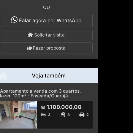
Falar agora por WhatsApp
Solicitar visita
Fazer proposta
Veja também
Apartamento a venda com 3 quartos,
lazer, 120m² - Enseada/Guarujá
1.100.000,00
R$
3
3
2
Apartamento para alugar, 3 quartos sendo
1 suíte, 2 vagas Pitangueiras