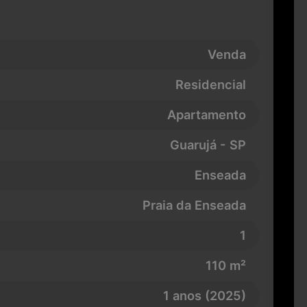
Venda
Residencial
Apartamento
Guarujá - SP
Enseada
Praia da Enseada
1
110 m²
1 anos (2025)