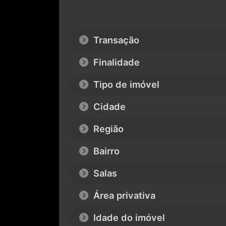
Transação
Finalidade
Tipo de imóvel
Cidade
Região
Bairro
Salas
Área privativa
Idade do imóvel