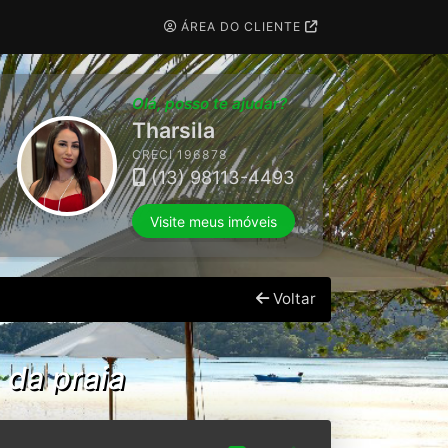
ÁREA DO CLIENTE
Olá, posso te ajudar?
Thaise
Visite meus imóveis
Voltar
 da praia