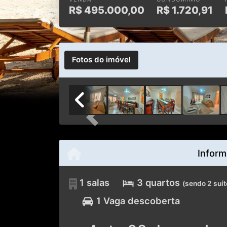
Fotos do imóvel
Previous
Inform
1 salas
3 quartos
(sendo 2 suít
1 Vaga descoberta
Apto 02 dorm - La