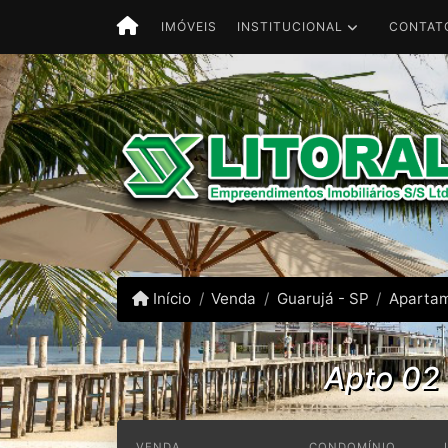
INSTITUCIONAL
CONTAT
IMÓVEIS
Início
Venda
Guarujá - SP
Aparta
Apto 02 
VENDA
CONDOMÍNIO
R$
495.000,00
R$
1.720,91