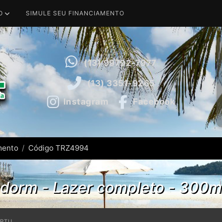
O
SIMULE SEU FINANCIAMENTO
(13) 99792-7977
(13) 3351-9265
Instagram
Facebook
mento
Código TRZ4994
dorm - Lazer completo - 300m
IPTU
R$
413,34