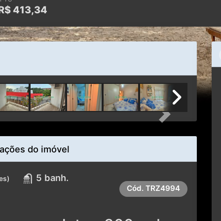
Next
ações do imóvel
5 banh.
es)
Cód.
TRZ4994
zer completo - 300m da