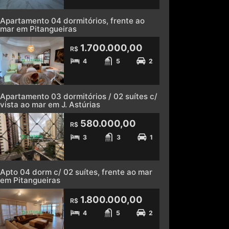
Apartamento 04 dormitórios, frente ao
mar em Pitangueiras
1.700.000,00
R$
4
5
2
Apartamento 03 dormitórios / 02 suítes c/
vista ao mar em J. Astúrias
580.000,00
R$
3
3
1
Apto 04 dorm c/ 02 suítes, frente ao mar
em Pitangueiras
1.800.000,00
R$
4
5
2