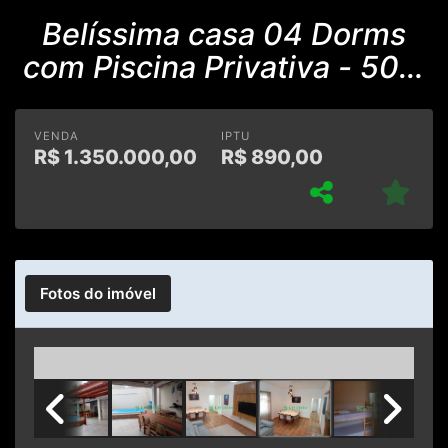
Belíssima casa 04 Dorms
com Piscina Privativa - 50m
da praia
VENDA
IPTU
R$
1.350.000,00
R$
890,00
Fotos do imóvel
Previous
Next