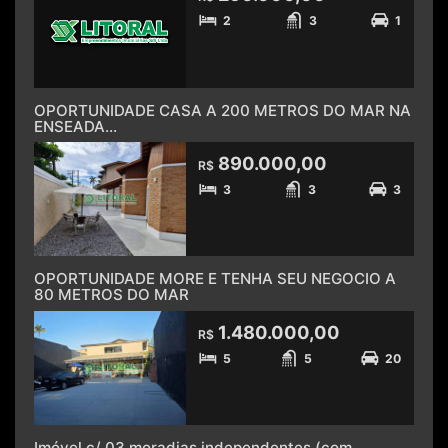
2
3
1
OPORTUNIDADE CASA A 200 METROS DO MAR NA
ENSEADA...
890.000,00
R$
3
3
3
OPORTUNIDADE MORE E TENHA SEU NEGOCIO A
80 METROS DO MAR
1.480.000,00
R$
5
5
20
Imóvel c/ 03 moradias independentes (com