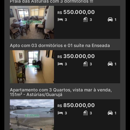
Praia das Astúrias com 3 dormitórios !!!
550.000,00
R$
3
3
1
Apto com 03 dormitórios e 01 suíte na Enseada
350.000,00
R$
3
3
1
Apartamento com 3 Quartos, vista mar à venda,
151m² - Astúrias/Guarujá
850.000,00
R$
3
3
1