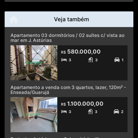
Veja também
Apartamento 03 dormitórios / 02 suítes c/ vista ao
mar em J. Astúrias
580.000,00
R$
3
3
1
Apartamento a venda com 3 quartos, lazer, 120m² -
Enseada/Guarujá
1.100.000,00
R$
3
3
2