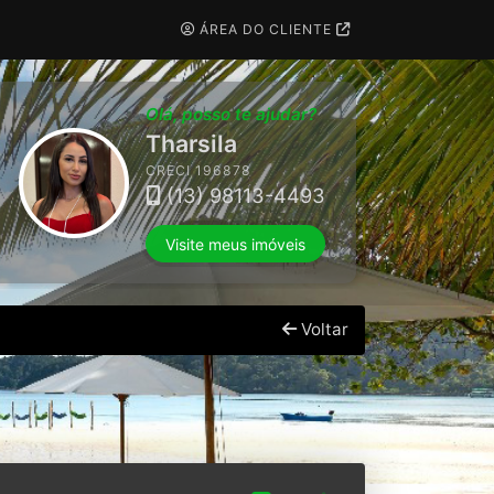
ÁREA DO CLIENTE
Olá, posso te ajudar?
Maria Ivy
CRECI 273467
(13) 98183-8303
Visite meus imóveis
Voltar