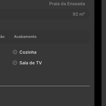
Praia da Enseada
92 m²
ção
Acabamento
Cozinha
Sala de TV