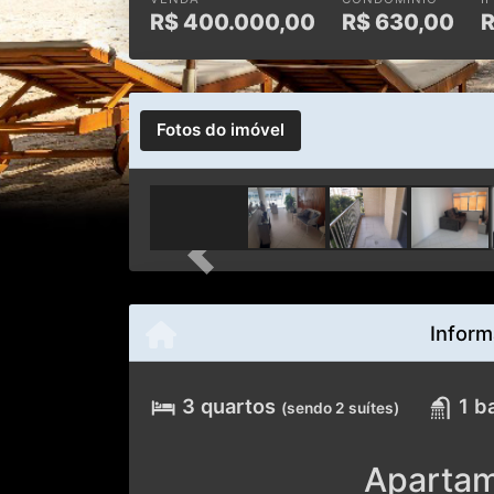
R$
400.000,00
R$
630,00
Fotos do imóvel
Previous
Inform
3 quartos
1 b
(sendo 2 suítes)
Apartam