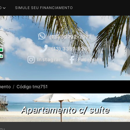
O
SIMULE SEU FINANCIAMENTO
(13) 99792-7977
(13) 3351-9265
Instagram
Facebook
mento
Código tmz751
Apartamento c/ suíte
PTU