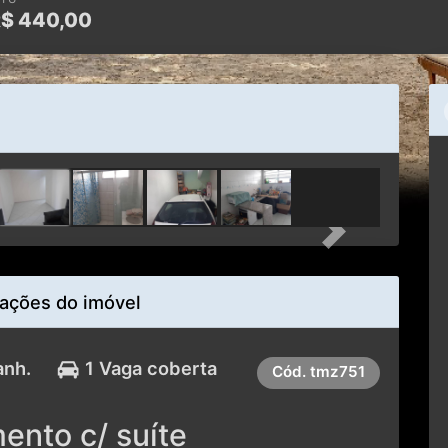
R$
440,00
Next
ações do imóvel
anh.
1 Vaga coberta
Cód.
tmz751
ento c/ suíte