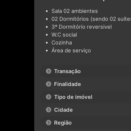
Sala 02 ambientes
02 Dormitórios (sendo 02 suíte
3º Dormitório reversivel
W.C social
Cozinha
Área de serviço
Transação
Finalidade
Tipo de imóvel
Cidade
Região