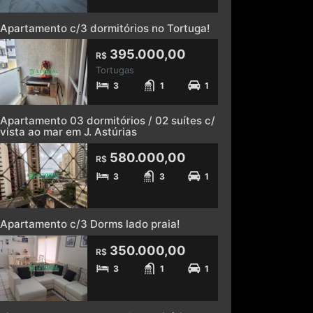
Apartamento c/3 dormitórios no Tortuga!
395.000,00
R$
Tortugas
3
1
1
Apartamento 03 dormitórios / 02 suítes c/
vista ao mar em J. Astúrias
580.000,00
R$
3
3
1
Apartamento c/3 Dorms lado praia!
350.000,00
R$
3
1
1