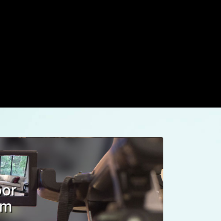
por
om